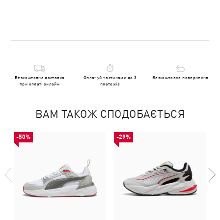
Безкоштовна доставка
Оплачуй частинами до 3
Безкоштовне повернення
при оплаті онлайн
платежів
ВАМ ТАКОЖ СПОДОБАЄТЬСЯ
-50%
-29%