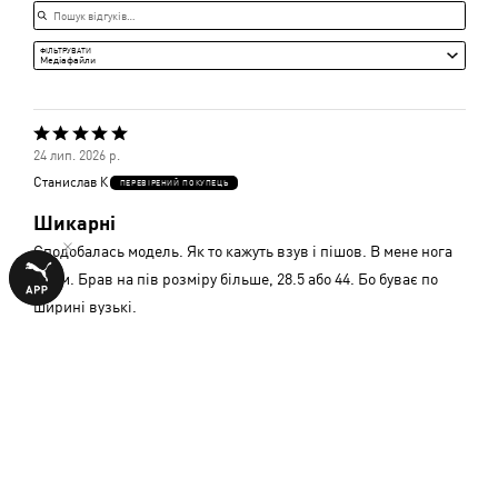
Пошук відгуків
Середня
ФІЛЬТРУВАТИ
Медіафайли
Оцінено
24 лип. 2026 р.
5
Станислав К
ПЕРЕВІРЕНИЙ ПОКУПЕЦЬ
з
Шикарні
5
Сподобалась модель. Як то кажуть взув і пішов. В мене нога
28 см. Брав на пів розміру більше, 28.5 або 44. Бо буває по
ширині вузькі.
Показати подробиці
Чи було це корисним?
0
0
Оцінено
13 вер. 2025 р.
5
Александр
з