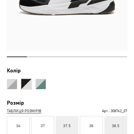
Колір
Розмір
ТАБЛИЦЯ РОЗМІРІВ
Арт.:
308762_07
36
37
37.5
38
38.5