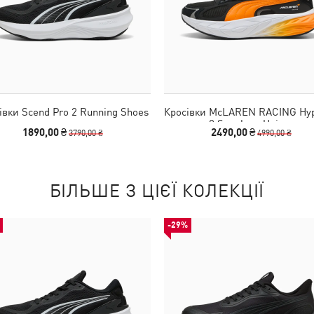
івки Scend Pro 2 Running Shoes
Кросівки McLAREN RACING Hyp
2 Sneakers Unisex
1890,00 ₴
2490,00 ₴
3790,00 ₴
4990,00 ₴
БІЛЬШЕ З ЦІЄЇ КОЛЕКЦІЇ
-29%