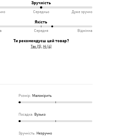
Зручність
чно
Середньо
Дуже зручно
овідає
ко
Якість
іру
а
Середня
Відмінна
інно
учно
Ти рекомендуєш цей товар?
Так (5)
Ні (4)
дньо
ка
дня
Розмір
:
Маломірить
Посадка
:
Вузько
Зручність
:
Незручно