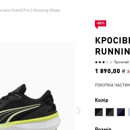
сівки Scend Pro 2 Running Shoes
-50%
КРОСІВ
RUNNIN
Прочитай 8
Оцінено
3.2
1 890,00 ₴
3
з
5
ПОКУПКА ЧАСТИ
Колір
Розмір