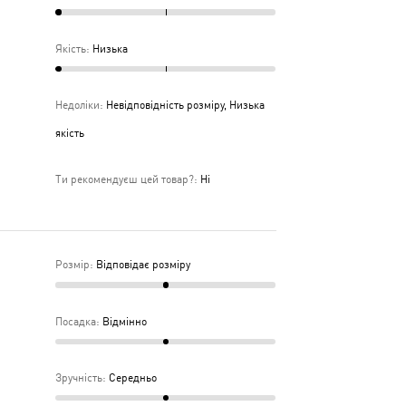
Якість
:
Низька
Недоліки
:
Невідповідність розміру, Низька
якість
Ти рекомендуєш цей товар?
:
Ні
Розмір
:
Відповідає розміру
Посадка
:
Відмінно
Зручність
:
Середньо