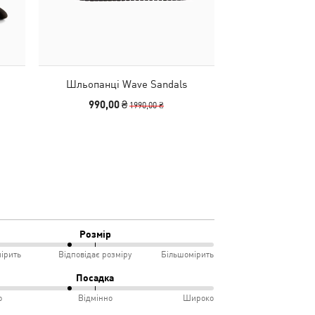
Шльопанці Wave Sandals
Шапка Essentials
990,00 ₴
490,00
1990,00 ₴
Розмір
ірить
Відповідає розміру
Більшомірить
Посадка
о
Відмінно
Широко
мірить