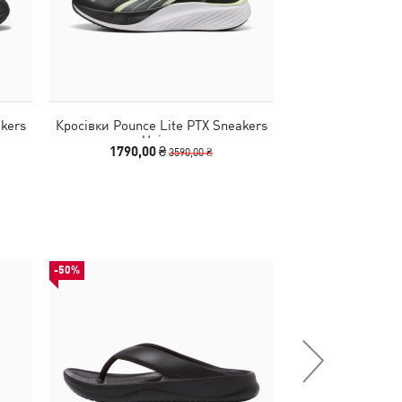
kers
Кросівки Pounce Lite PTX Sneakers
Кепка ESS Metal 
Unisex
C
1790,00 ₴
990
3590,00 ₴
-50%
-51%