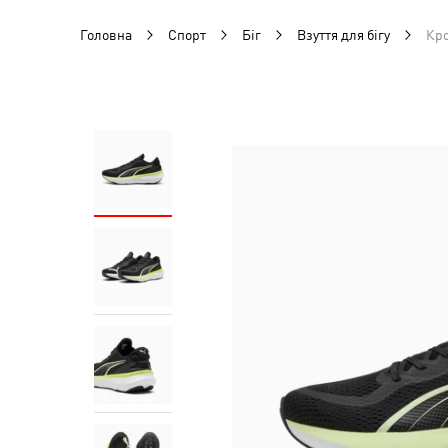
Головна
Спорт
Біг
Взуття для бігу
Кро