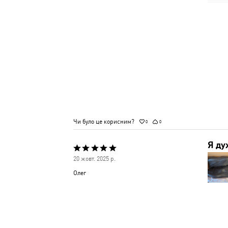
Чи було це корисним?
0
0
Я ду
Оцінено
20 жовт. 2025 р.
5
Олег
з
5