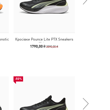
notic
Кросівки Pounce Lite PTX Sneakers
Кросівки R78 C
Unisex
Un
1790,00 ₴
1740,00
3590,00 ₴
-50%
НОВИНКА