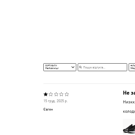
Пошук відгуків
СОРТУВАТИ
ФІЛ
Найсвіжіші
Ме
Не з
Оцінено
15 груд. 2025 р.
Низкка
1
Євген
колод
з
5