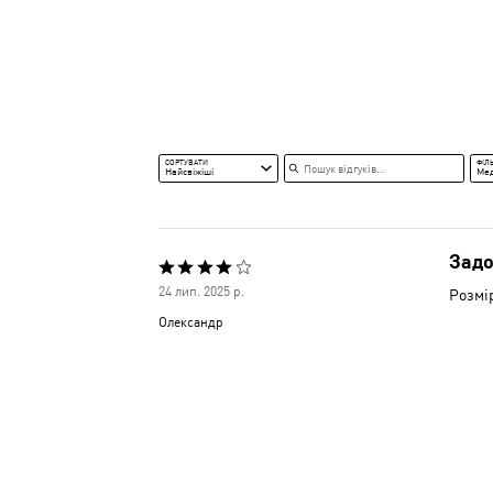
Пошук відгуків
СОРТУВАТИ
ФІЛ
Найсвіжіші
Ме
Зад
Оцінено
24 лип. 2025 р.
Розмір
4
Олександр
з
5