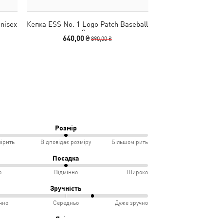
nisex
Кепка ESS No. 1 Logo Patch Baseball
Шапка Essentials
Cap
640,00 ₴
490,00
890,00 ₴
Розмір
ірить
Відповідає розміру
Більшомірить
Посадка
о
Відмінно
Широко
мірить
Зручність
чно
Середньо
Дуже зручно
овідає
ко