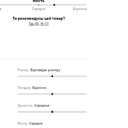
Якість
іру
а
Середня
Відмінна
інно
учно
Ти рекомендуєш цей товар?
Так (5)
Ні (1)
дньо
ка
дня
Розмір
:
Відповідає розміру
Посадка
:
Відмінно
Зручність
:
Середньо
Якість
:
Середня