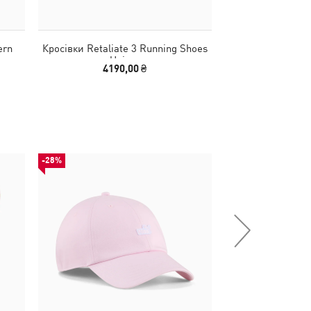
ern
Кросівки Retaliate 3 Running Shoes
Кросівки Retalia
Unisex
Un
4190,00 ₴
4190
-28%
-51%