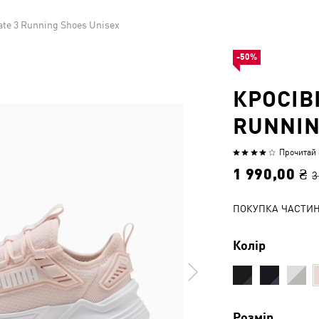
ate 3 Running Shoes Unisex
-50%
КРОСІВ
RUNNIN
Прочитай 6
Оцінено
4.2
1 990,00 ₴
3
з
5
ПОКУПКА ЧАСТИ
Колір
Розмір