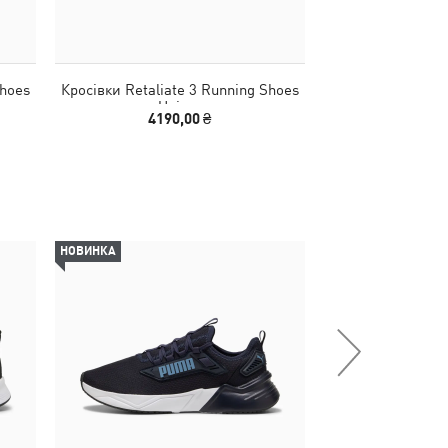
Shoes
Кросівки Retaliate 3 Running Shoes
Кросівки FlexF
Unisex
Running S
4190,00 ₴
1990,00
НОВИНКА
НОВИНКА