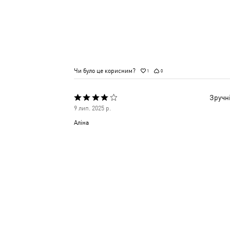
Чи було це корисним?
1
0
Зручні
Оцінено
9 лип. 2025 р.
4
Аліна
з
5