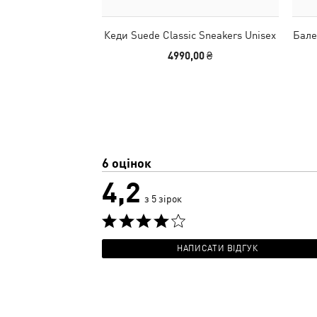
Кеди Suede Classic Sneakers Unisex
Бале
4990,00 ₴
6 оцінок
4,2
з 5 зірок
НАПИСАТИ ВІДГУК