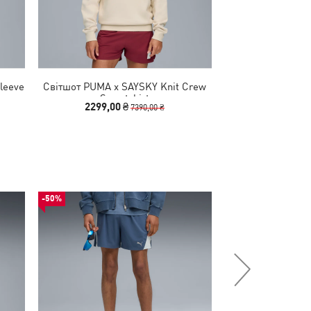
leeve
Світшот PUMA x SAYSKY Knit Crew
Світшот PUMA x 
Sweatshirt
Swea
2299,00 ₴
2599,00
7390,00 ₴
-50%
-50%