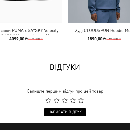
сівки PUMA x SAYSKY Velocity
Худі CLOUDSPUN Hoodie M
NITRO™ Running Shoes Men
4099,00 ₴
1890,00 ₴
8190,00 ₴
3790,00 ₴
ВІДГУКИ
Залиште першим відгук про цей товар
НАПИСАТИ ВІДГУК