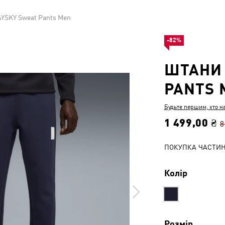
YSKY Sweat Pants Men
-82%
ШТАНИ 
PANTS 
Будьте першим, хто н
1 499,00 ₴
8
ПОКУПКА ЧАСТИ
Колір
Розмір