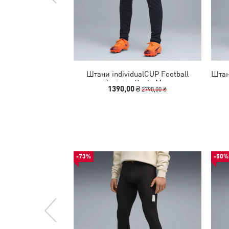
Штани individualCUP Football
Штан
Training Pants Men
1390,00 ₴
2790,00 ₴
-73%
-50%