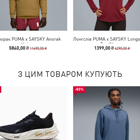
норак PUMA x SAYSKY Anorak
Лонгслів PUMA x SAYSKY Longs
Unisex
Tee Women
5840,00 ₴
1399,00 ₴
11690,00 ₴
6290,00 ₴
З ЦИМ ТОВАРОМ КУПУЮТЬ
-50%