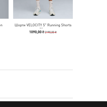
en
Шорти VELOCITY 5" Running Shorts
Футболка PUM
Men
Graphic
1090,00 ₴
1599,00
2190,00 ₴