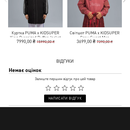
Куртка PUMA x KIDSUPER
Світшот PUMA x KIDSUPER
King Oversized Puffer Jacket
Crew Sweat Men
7990,00 ₴
3699,00 ₴
15990,00 ₴
7390,00 ₴
Men
ВІДГУКИ
Немає оцінок
Залиште першим відгук про цей товар
НАПИСАТИ ВІДГУК