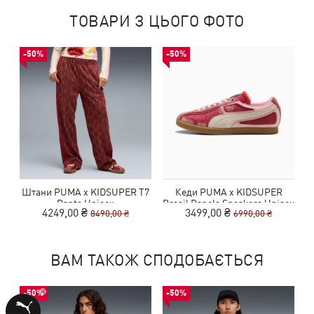
ТОВАРИ З ЦЬОГО ФОТО
-50%
-50%
Штани PUMA x KIDSUPER T7
Кеди PUMA x KIDSUPER
Pants Unisex
Brasil Panels Sneakers Unisex
4249,00 ₴
3499,00 ₴
8490,00 ₴
6990,00 ₴
ВАМ ТАКОЖ СПОДОБАЄТЬСЯ
-50%
-50%