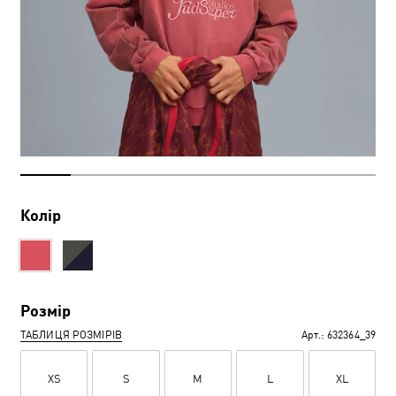
Колір
Розмір
ТАБЛИЦЯ РОЗМІРІВ
Арт.:
632364_39
XS
S
M
L
XL