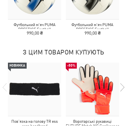
Футбольний м'яч PUMA
Футбольний м'яч PUMA
PRESTIGE Football
PRESTIGE Football
990,00 ₴
990,00 ₴
З ЦИМ ТОВАРОМ КУПУЮТЬ
НОВИНКА
-50%
Пов'язка на голову TR ess
Воротарські рукавиці
core headband
FUTURE Match NC Goalkeeper