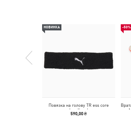
НОВИНКА
-50%
Повязка на голову TR ess core
Врат
headband
N
590,00 ₴