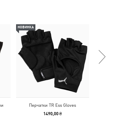
НОВИНКА
-32%
ми
Перчатки TR Ess Gloves
Футбольные щи
s
Football Str
1490,00 ₴
540,00