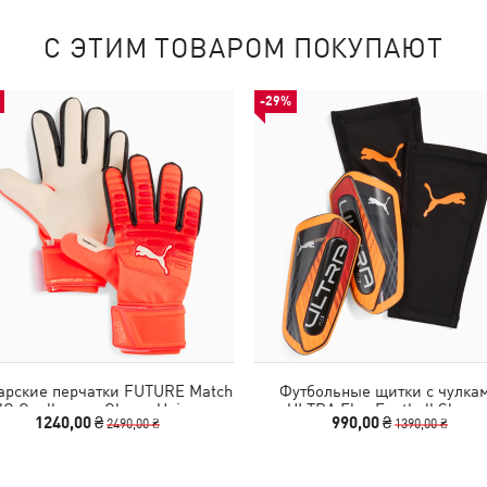
С ЭТИМ ТОВАРОМ ПОКУПАЮТ
-29%
арские перчатки FUTURE Match
Футбольные щитки с чулка
C Goalkeeper Gloves Unisex
ULTRA Flex Football Sleeve
1240,00 ₴
990,00 ₴
2490,00 ₴
1390,00 ₴
Shinguards