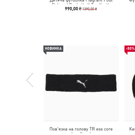
Relaxed Basketball Tee Youth
990,00 ₴
1390,00 ₴
НОВИНКА
-50%
Пов'язка на голову TR ess core
Ке
headband