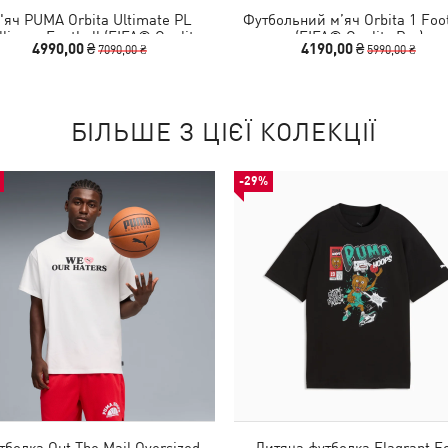
'яч PUMA Orbita Ultimate PL
Футбольний м’яч Orbita 1 Foot
lliance Football (FIFA® Quality
(FIFA® Quality Pro)
4990,00 ₴
4190,00 ₴
7090,00 ₴
5990,00 ₴
Pro)
БІЛЬШЕ З ЦІЄЇ КОЛЕКЦІЇ
-29%
тболка Out The Mail Oversized
Дитяча футболка Flagrant F