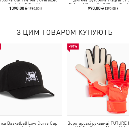
Basketball Tee Men
Relaxed Basketball Player Tee 
1390,00 ₴
990,00 ₴
1990,00 ₴
1390,00 ₴
З ЦИМ ТОВАРОМ КУПУЮТЬ
-50%
пка Basketball Low Curve Cap
Воротарські рукавиці FUTURE 
Youth
NC Goalkeeper Gloves Unis