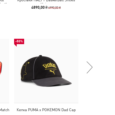
Youth
Unisex
Basketba
4890,00 ₴
990,00 
6990,00 ₴
-50%
НОВИНКА
Match
Кепка PUMA x POKEMON Dad Cap
Рукавички TR 
ex