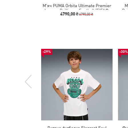
М'яч PUMA Orbita Ultimate Premier
М
League Brilliance Football (FIFA®
Bri
4790,00 ₴
6790,00 ₴
Quality Pro)
-29%
-30%
Дитяча футболка Flagrant Foul
Фу