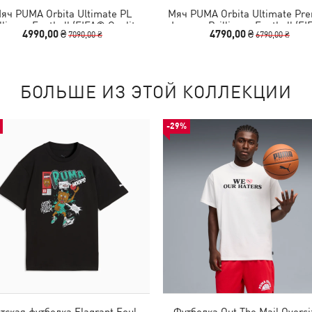
яч PUMA Orbita Ultimate PL
Мяч PUMA Orbita Ultimate Pre
lliance Football (FIFA® Quality
League Brilliance Football (F
4990,00 ₴
4790,00 ₴
7090,00 ₴
6790,00 ₴
Pro)
Quality Pro)
БОЛЬШЕ ИЗ ЭТОЙ КОЛЛЕКЦИИ
-29%
тская футболка Flagrant Foul
Футболка Out The Mail Oversi