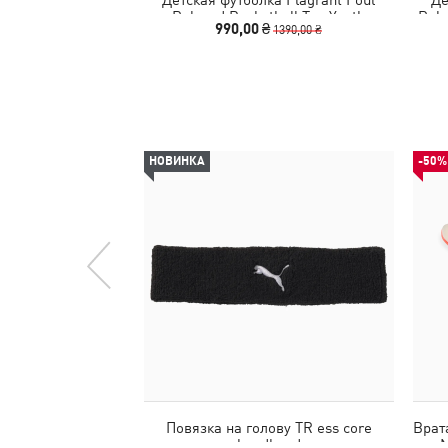
Relaxed Basketball Tee Youth
Rela
990,00 ₴
1390,00 ₴
НОВИНКА
-50%
Повязка на голову TR ess core
Врат
headband
N