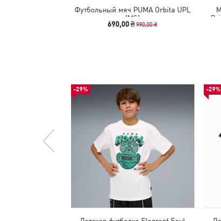
Футбольный мяч PUMA Orbita UPL
М
(MS)
Bri
690,00 ₴
990,00 ₴
-29%
-29%
Детская футболка Flagrant Foul
Де