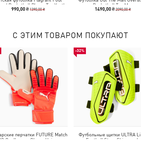
xed Basketball Player Tee Youth
Basketball Tee Men
990,00 ₴
1490,00 ₴
1390,00 ₴
2090,00 ₴
С ЭТИМ ТОВАРОМ ПОКУПАЮТ
-32%
арские перчатки FUTURE Match
Футбольные щитки ULTRA Li
C Goalkeeper Gloves Unisex
Football Strap Shinguards