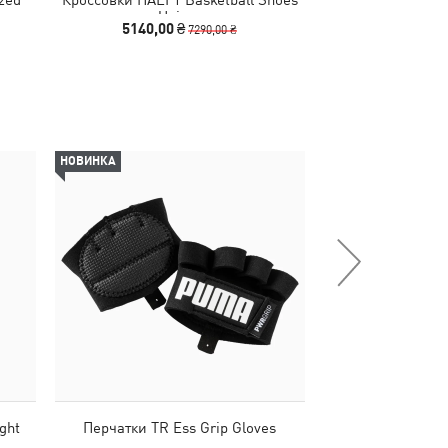
Unisex
Basketba
5140,00 ₴
990,00 
7290,00 ₴
НОВИНКА
-29%
ght
Перчатки TR Ess Grip Gloves
Футбольные щ
ULTRA Flex Fo