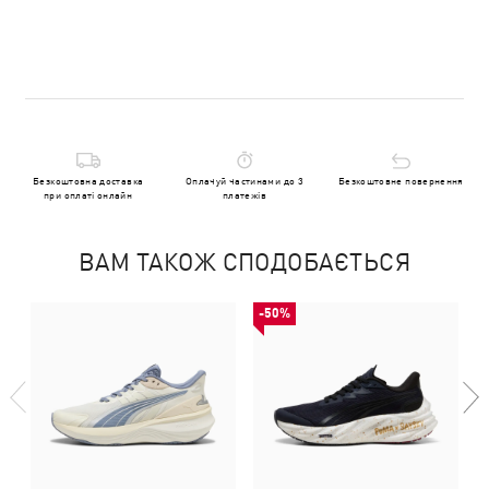
Безкоштовна доставка
Оплачуй частинами до 3
Безкоштовне повернення
при оплаті онлайн
платежів
ВАМ ТАКОЖ СПОДОБАЄТЬСЯ
-50%