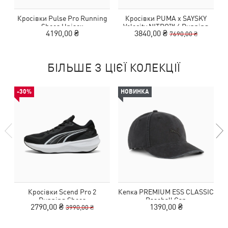
Кросівки Pulse Pro Running
Кросівки PUMA x SAYSKY
Shoes Unisex
Velocity NITRO™ 4 Running
4190,00 ₴
3840,00 ₴
7690,00 ₴
Shoes Women
БІЛЬШЕ З ЦІЄЇ КОЛЕКЦІЇ
-30%
НОВИНКА
Кросівки Scend Pro 2
Кепка PREMIUM ESS CLASSIC
Running Shoes
Baseball Cap
2790,00 ₴
1390,00 ₴
3990,00 ₴