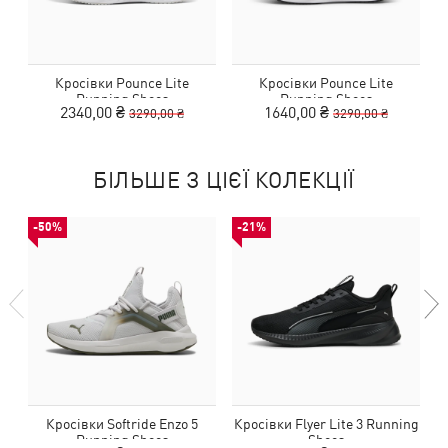
Кросівки Pounce Lite
Кросівки Pounce Lite
Running Shoes
Running Shoes
2340,00 ₴
1640,00 ₴
3290,00 ₴
3290,00 ₴
БІЛЬШЕ З ЦІЄЇ КОЛЕКЦІЇ
-50%
-21%
Кросівки Softride Enzo 5
Кросівки Flyer Lite 3 Running
К
Running Shoes
Shoes