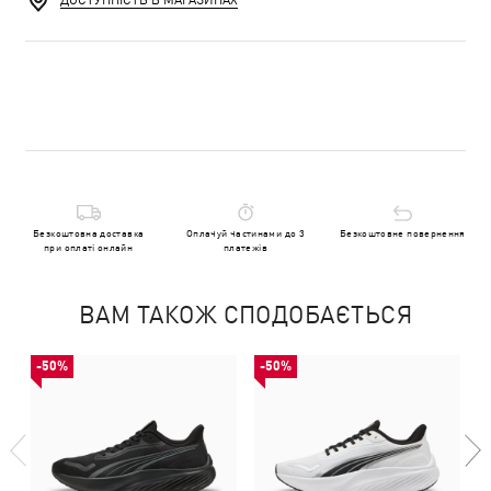
ДОСТУПНІСТЬ В МАГАЗИНАХ
Безкоштовна доставка
Оплачуй частинами до 3
Безкоштовне повернення
при оплаті онлайн
платежів
ВАМ ТАКОЖ СПОДОБАЄТЬСЯ
-50%
-50%