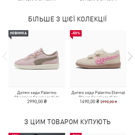
БІЛЬШЕ З ЦІЄЇ КОЛЕКЦІЇ
НОВИНКА
-50%
Дитячі кеди Palermo
Дитячі кеди Palermo Eternal
К
Charmies Sneakers Kids
Bloom Sneakers Kids
2990,00 ₴
1490,00 ₴
2990,00 ₴
З ЦИМ ТОВАРОМ КУПУЮТЬ