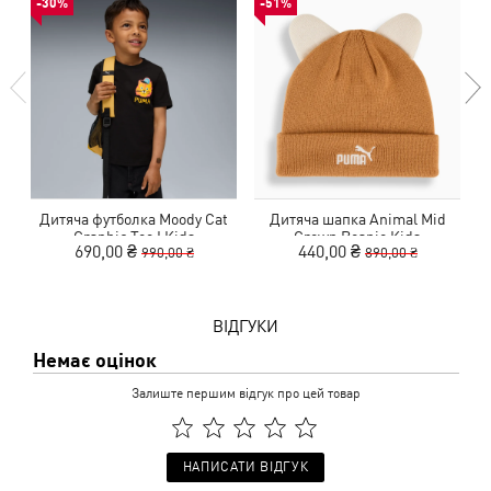
-30%
-51%
Дитяча футболка Moody Cat
Дитяча шапка Animal Mid
К
Graphic Tee I Kids
Crown Beanie Kids
690,00 ₴
440,00 ₴
990,00 ₴
890,00 ₴
ВІДГУКИ
Немає оцінок
Залиште першим відгук про цей товар
НАПИСАТИ ВІДГУК