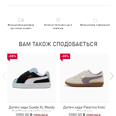
Безкоштовна доставка
Оплачуй частинами до 3
Безкоштовне повернення
при оплаті онлайн
платежів
ВАМ ТАКОЖ СПОДОБАЄТЬСЯ
-30%
-30%
Дитячі кеди Suede XL Moody
Дитячі кеди Palermo Kids'
Cat Elasticated Sneakers
Sneakers
2090,00 ₴
2090,00 ₴
2990,00 ₴
2990,00 ₴
Toddler