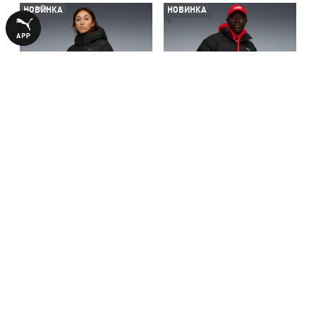
НОВИНКА
НОВИНКА
Куртка Mono Hooded Jacket
Куртка Mono Jacket Men
Women
7990,00 ₴
7490,00 ₴
З ЦИМ ТОВАРОМ КУПУЮТЬ
-50%
-50%