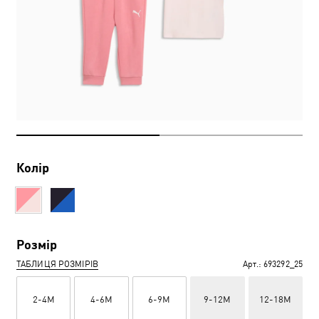
Колір
Розмір
ТАБЛИЦЯ РОЗМІРІВ
Арт.:
693292_25
2-4M
4-6M
6-9M
9-12M
12-18M