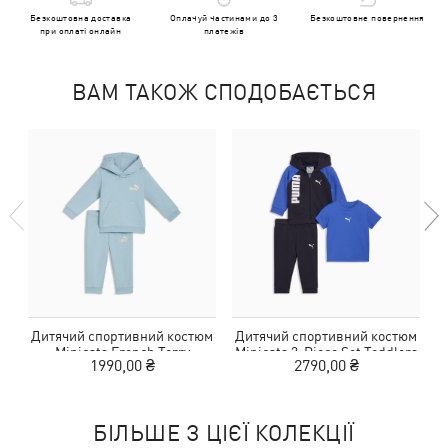
Безкоштовна доставка
Оплачуй частинами до 3
Безкоштовне повернення
при оплаті онлайн
платежів
ВАМ ТАКОЖ СПОДОБАЄТЬСЯ
Дитячий спортивний костюм
Дитячий спортивний костюм
Minicats French Terry
Minicats 3-Piece Set Toddlers
1990,00 ₴
2790,00 ₴
Loungewear Set Toddlers
БІЛЬШЕ З ЦІЄЇ КОЛЕКЦІЇ