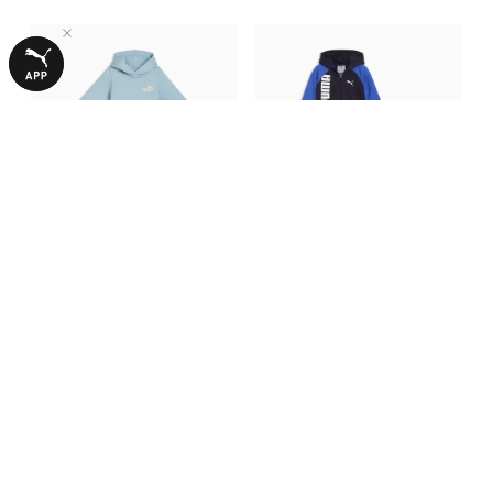
Дитячий спортивний костюм
Дитячий спортивний костюм
Minicats French Terry
Minicats 3-Piece Set Toddlers
1990,00 ₴
2790,00 ₴
Loungewear Set Toddlers
З ЦИМ ТОВАРОМ КУПУЮТЬ
-62%
-52%