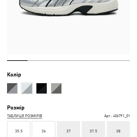
Колір
Розмір
ТАБЛИЦЯ РОЗМІРІВ
Арт.:
406791_01
35.5
36
37
37.5
38