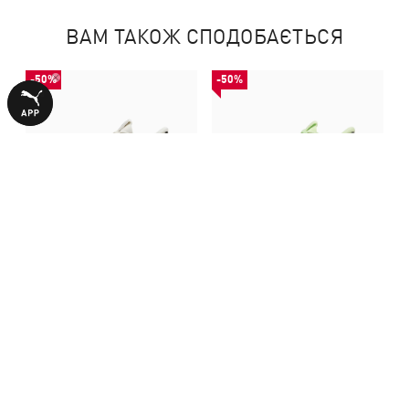
ВАМ ТАКОЖ СПОДОБАЄТЬСЯ
-50%
-50%
Кросівки MagMax NITRO™ 2
Кросівки MagMax NITRO™ 2
Running Shoes Women
Running Shoes Women
4490,00 ₴
4490,00 ₴
8990,00 ₴
8990,00 ₴
БІЛЬШЕ З ЦІЄЇ КОЛЕКЦІЇ
-50%
-30%