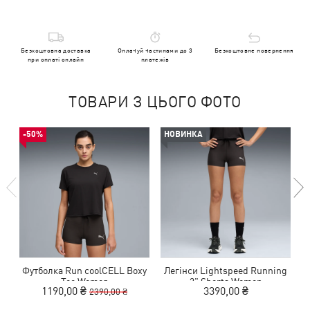
Безкоштовна доставка
Оплачуй частинами до 3
Безкоштовне повернення
при оплаті онлайн
платежів
ТОВАРИ З ЦЬОГО ФОТО
-50%
НОВИНКА
Футболка Run coolCELL Boxy
Легінси Lightspeed Running
Tee Women
3" Shorts Women
1190,00 ₴
3390,00 ₴
2390,00 ₴