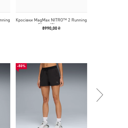
nning
Кросівки MagMax NITRO™ 2 Running
Кросівки MagMax
Shoes Women
Shoes
8990,00 ₴
8990
-50%
-50%