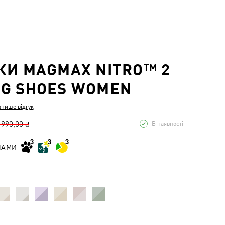
КИ MAGMAX NITRO™ 2
G SHOES WOMEN
апише відгук
 990,00 ₴
В наявності
НАМИ