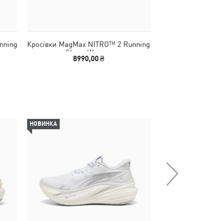
nning
Кросівки MagMax NITRO™ 2 Running
Кросівки MagMax
Shoes Women
Shoes
8990,00 ₴
8990
НОВИНКА
НОВИНКА