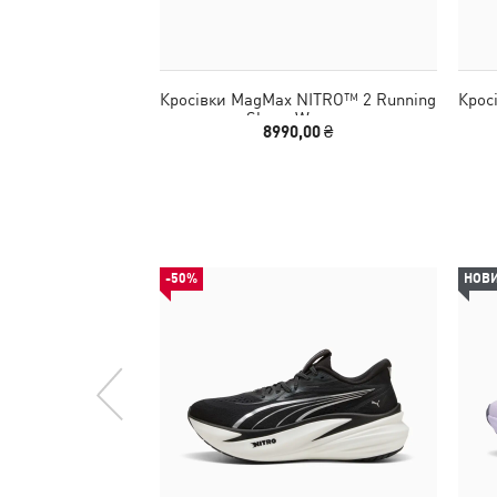
Кросівки MagMax NITRO™ 2 Running
Крос
Shoes Women
8990,00 ₴
-50%
НОВ