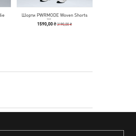
die
Шорти PWRMODE Woven Shorts
Кеди Carina Mia
Women
Wo
1590,00 ₴
1990,00
3190,00 ₴