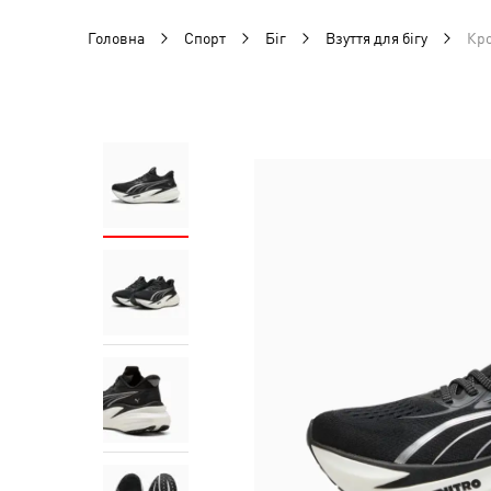
Головна
Спорт
Біг
Взуття для бігу
Кро