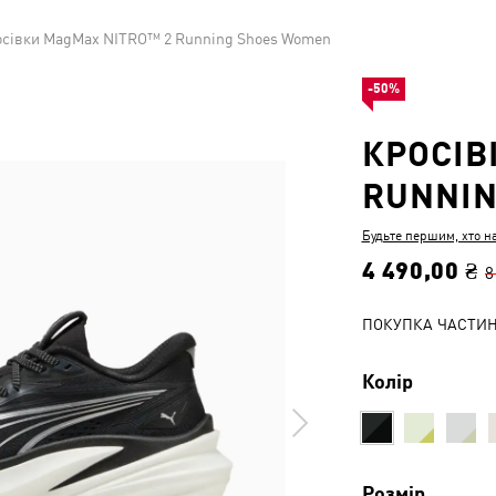
сівки MagMax NITRO™ 2 Running Shoes Women
-50%
КРОСІВ
RUNNIN
Будьте першим, хто н
4 490,00 ₴
8
ПОКУПКА ЧАСТИ
Колір
Розмір