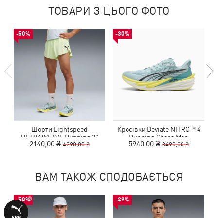
ТОВАРИ З ЦЬОГО ФОТО
-50%
-30%
Шорти Lightspeed
Кросівки Deviate NITRO™ 4
ULTRAWEAVE Running 2"
Running Shoes Men
2140,00 ₴
5940,00 ₴
4290,00 ₴
8490,00 ₴
Shorts Men
ВАМ ТАКОЖ СПОДОБАЄТЬСЯ
-50%
-29%