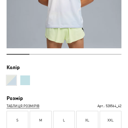
Колір
Розмір
ТАБЛИЦЯ РОЗМІРІВ
Арт.:
528564_42
S
M
L
XL
XXL