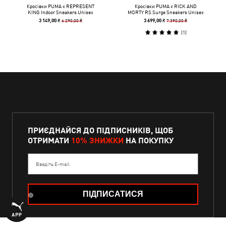
Кросівки PUMA x REPRESENT
Кросівки PUMA x RICK AND
KING Indoor Sneakers Unisex
MORTY RS Surge Sneakers Unisex
6 290,00 ₴
7 390,00 ₴
3 149,00 ₴
3 699,00 ₴
(
1
)
ПРИЄДНАЙСЯ ДО ПІДПИСНИКІВ, ЩОБ
ОТРИМАТИ
10% ЗНИЖКИ
НА ПОКУПКУ
Введіть E-mail
ПІДПИСАТИСЯ