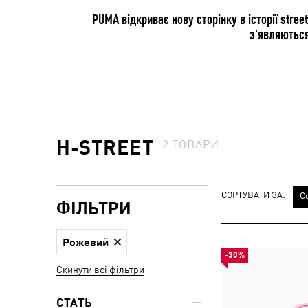
PUMA відкриває нову сторінку в історії str
з'являються
H-STREET
2
ТОВАРИ
СОРТУВАТИ ЗА:
С
ФІЛЬТРИ
Рожевий
-30%
Скинути всі фільтри
СТАТЬ