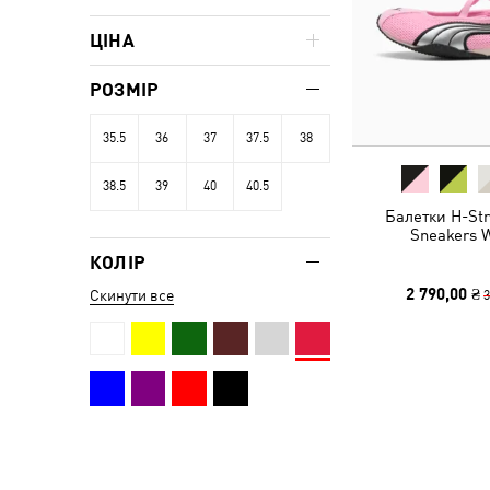
ЦІНА
РОЗМІР
35.5
36
37
37.5
38
38.5
39
40
40.5
Балетки H-Str
Sneakers
КОЛІР
2 790,00 ₴
3
Скинути все