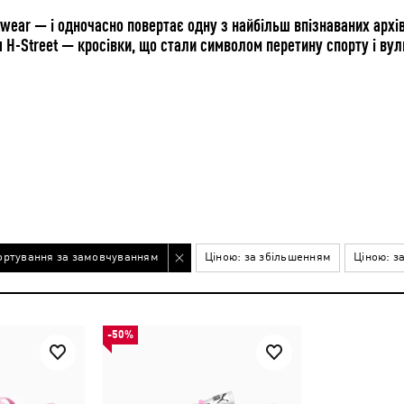
eetwear — і одночасно повертає одну з найбільш впізнаваних арх
 H-Street — кросівки, що стали символом перетину спорту і вули
ортування за замовчуванням
Ціною: за збільшенням
Ціною: з
-50%