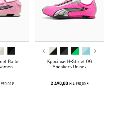
eet Ballet
Кросівки H-Street OG
 Women
Sneakers Unisex
2 490,00 ₴
 990,00 ₴
4 990,00 ₴