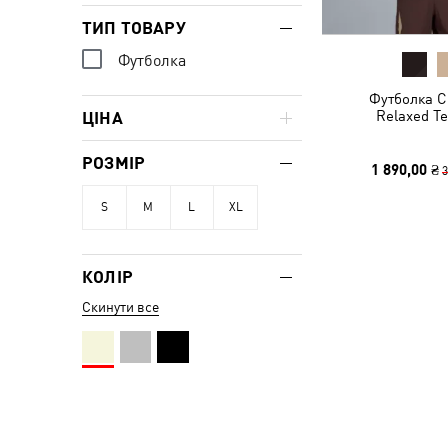
ТИП ТОВАРУ
Футболка
Футболка C
Relaxed T
ЦІНА
РОЗМІР
1 890,00 ₴
3
S
M
L
XL
КОЛІР
Скинути все