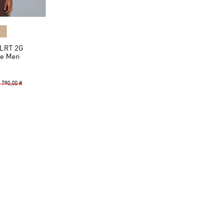
LRT 2G
ee Men
 790,00 ₴