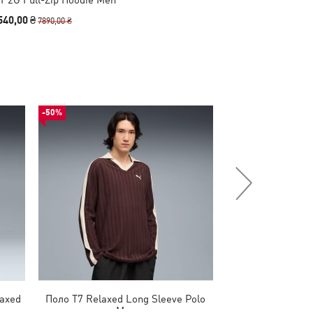
540,00 ₴
7890,00 ₴
-50%
НОВИНКА
laxed
Поло T7 Relaxed Long Sleeve Polo
Шорти PUMATECH 
Men
M