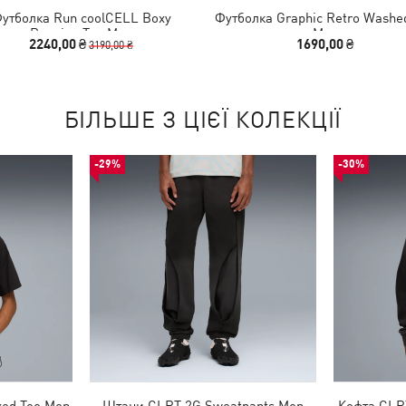
утболка Run coolCELL Boxy
Футболка Graphic Retro Washe
Running Tee Men
Men
2240,00 ₴
1690,00 ₴
3190,00 ₴
БІЛЬШЕ З ЦІЄЇ КОЛЕКЦІЇ
-29%
-30%
xed Tee Men
Штани CLRT 2G Sweatpants Men
Кофта CLRT