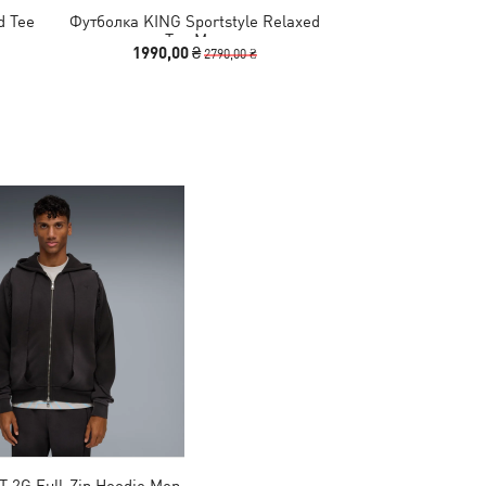
d Tee
Футболка KING Sportstyle Relaxed
Футболка BMW
Tee Men
Lifestyle Re
1990,00 ₴
1990,00
2790,00 ₴
 2G Full-Zip Hoodie Men