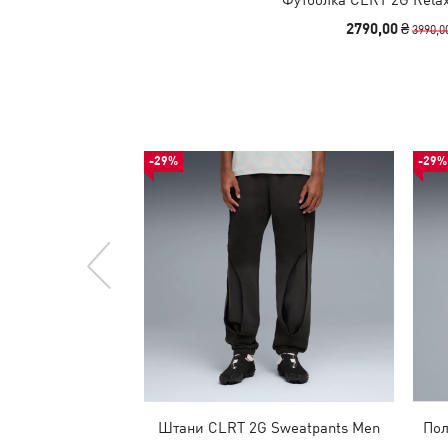
2790,00 ₴
3990,0
-29%
-29%
Штани CLRT 2G Sweatpants Men
Пол