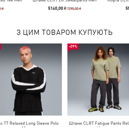
5140,00 ₴
5
0 ₴
7290,00 ₴
З ЦИМ ТОВАРОМ КУПУЮТЬ
-29%
о T7 Relaxed Long Sleeve Polo
Штани CLRT Fatigue Pants Re
Men
Unisex