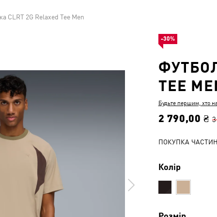
ка CLRT 2G Relaxed Tee Men
-30%
ФУТБОЛ
TEE ME
Будьте першим, хто н
2 790,00 ₴
3
ПОКУПКА ЧАСТИ
Колір
Розмір