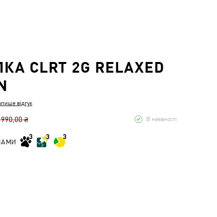
КА CLRT 2G RELAXED
N
апише відгук
 990,00 ₴
В наявності
НАМИ