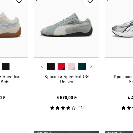
и Speedcat
Кросівки Speedcat OG
Кросівки
 Kids
Unisex
S
0 ₴
5 590,00 ₴
4 
(
13
)