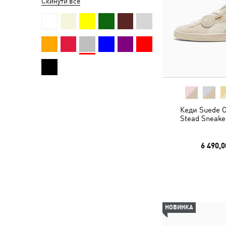
Скинути все
Кеди Suede C
Stead Sneake
6 490,0
НОВИНКА