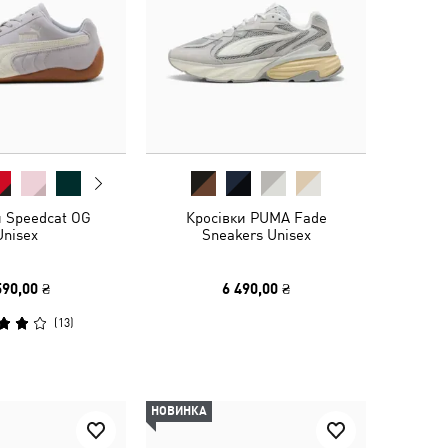
и Speedcat OG
Кросівки PUMA Fade
Unisex
Sneakers Unisex
590,00 ₴
6 490,00 ₴
(
13
)
НОВИНКА