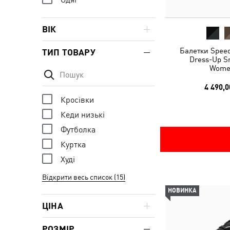
ВІК
Балетки Speed
ТИП ТОВАРУ
Dress-Up S
Wome
4 490,0
Кросівки
Кеди низькі
Футболка
Куртка
Худі
Відкрити весь список (15)
НОВИНКА
ЦІНА
РОЗМІР