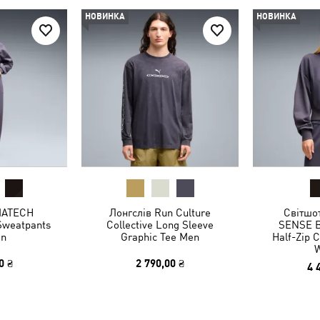
НОВИНКА
НОВИНКА
MATECH
Лонгслів Run Culture
Світшо
Sweatpants
Collective Long Sleeve
SENSE B
n
Graphic Tee Men
Half-Zip 
0 ₴
2 790,00 ₴
4 