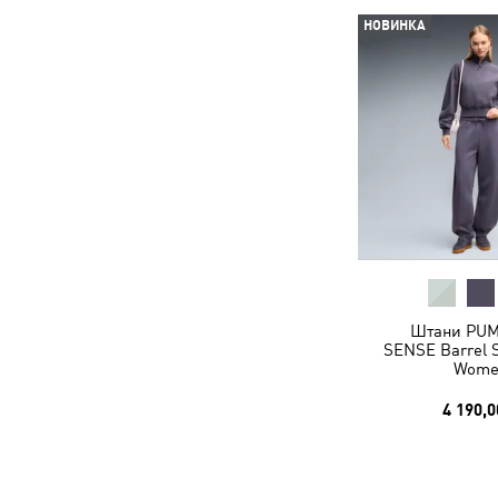
НОВИНКА
Штани PU
SENSE Barrel 
Wome
4 190,0