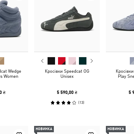
dcat Wedge
Кросівки Speedcat OG
Кросівки
rs Women
Unisex
Play Sn
0 ₴
5 590,00 ₴
5 
(
13
)
НОВИНКА
НОВИНКА