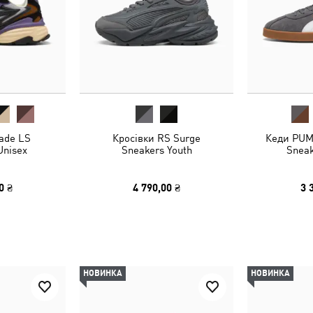
ade LS
Кросівки RS Surge
Кеди PUMA
Unisex
Sneakers Youth
Sneak
0 ₴
4 790,00 ₴
3 
НОВИНКА
НОВИНКА