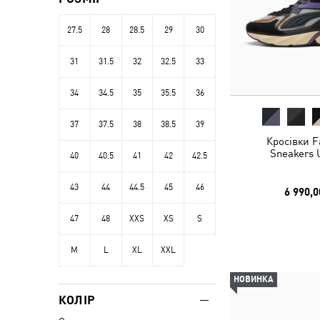
27.5
28
28.5
29
30
31
31.5
32
32.5
33
34
34.5
35
35.5
36
37
37.5
38
38.5
39
Кросівки F
Sneakers 
40
40.5
41
42
42.5
43
44
44.5
45
46
6 990,0
47
48
XXS
XS
S
M
L
XL
XXL
НОВИНКА
КОЛІР