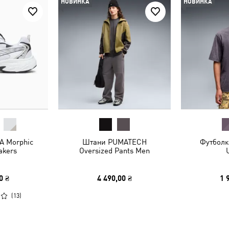
НОВИНКА
НОВИНКА
A Morphic
Штани PUMATECH
Футболк
akers
Oversized Pants Men
0 ₴
4 490,00 ₴
1 
(
13
)