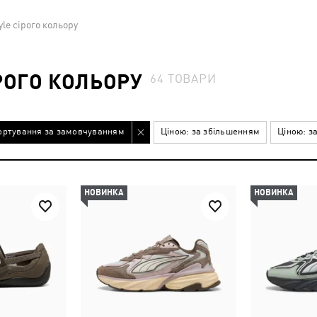
tyle сірого кольору
ІРОГО КОЛЬОРУ
64
ТОВАРИ
ортування за замовчуванням
Ціною: за збільшенням
Ціною: з
НОВИНКА
НОВИНКА