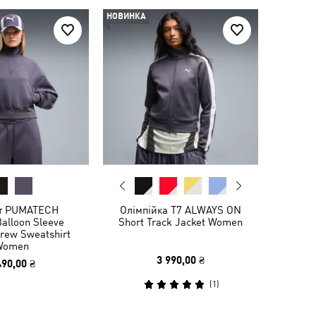
НОВИНКА
т PUMATECH
Олімпійка T7 ALWAYS ON
alloon Sleeve
Short Track Jacket Women
Crew Sweatshirt
Women
3 990,00 ₴
490,00 ₴
(
1
)