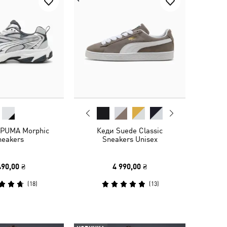
 PUMA Morphic
Кеди Suede Classic
neakers
Sneakers Unisex
490,00 ₴
4 990,00 ₴
(
18
)
(
13
)