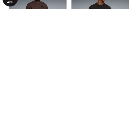
Світшот Essentials Elevated
Світшот KING Sportstyle
Cat Logo Relaxed Sweatshirt
Sweatshirt Men
2590,00 ₴
2940,00 ₴
3690,00 ₴
5890,00 ₴
Men
БІЛЬШЕ З ЦІЄЇ КОЛЕКЦІЇ
-30%
-29%