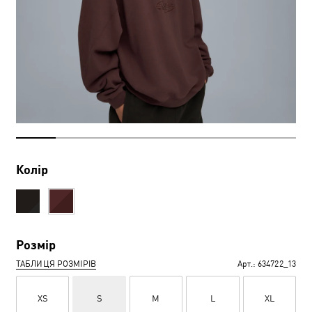
Колір
Розмір
ТАБЛИЦЯ РОЗМІРІВ
Арт.:
634722_13
XS
S
M
L
XL