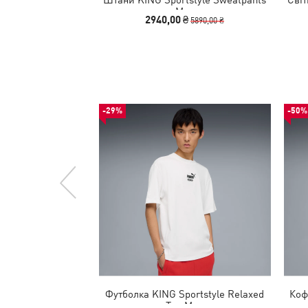
Men
2940,00 ₴
5890,00 ₴
-29%
-50%
Футболка KING Sportstyle Relaxed
Коф
Tee Men