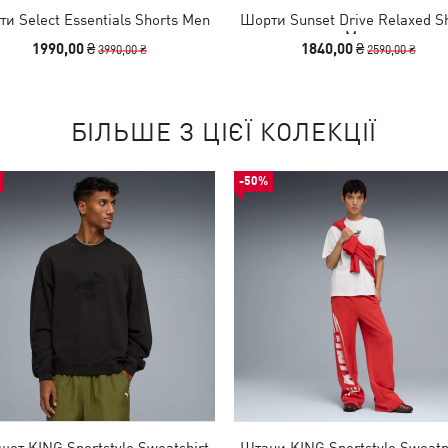
и Select Essentials Shorts Men
Шорти Sunset Drive Relaxed S
Men
1990,00 ₴
1840,00 ₴
3990,00 ₴
2590,00 ₴
БІЛЬШЕ З ЦІЄЇ КОЛЕКЦІЇ
-50%
шот KING Sportstyle Sweatshirt
Штани KING Sportstyle Sweatp