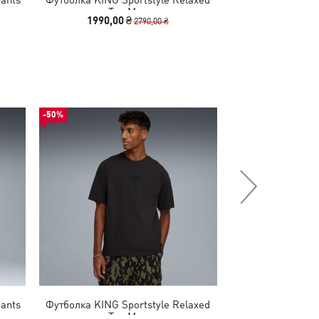
Tee Men
Tee
1990,00 ₴
1340,00
2790,00 ₴
-50%
-50%
ants
Футболка KING Sportstyle Relaxed
Футболка PUMA 
Tee Men
Relaxed Bask