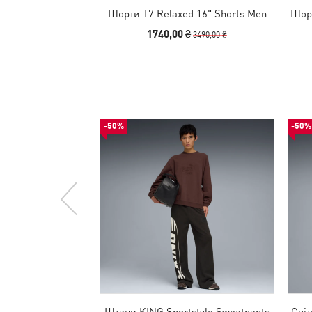
Шорти T7 Relaxed 16" Shorts Men
Шорт
1740,00 ₴
3490,00 ₴
-50%
-50%
Штани KING Sportstyle Sweatpants
Світ