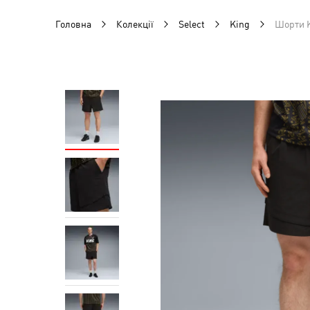
Головна
Колекції
Select
King
Шорти K