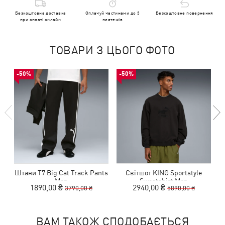
Безкоштовна доставка
Оплачуй частинами до 3
Безкоштовне повернення
при оплаті онлайн
платежів
ТОВАРИ З ЦЬОГО ФОТО
-50%
-50%
Штани T7 Big Cat Track Pants
Світшот KING Sportstyle
К
Men
Sweatshirt Men
1890,00 ₴
2940,00 ₴
3790,00 ₴
5890,00 ₴
ВАМ ТАКОЖ СПОДОБАЄТЬСЯ