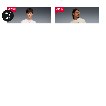
-50%
-50%
Футболка Graphic Relaxed Tee
Футболка Graphic Cat Relaxed
Men
Tee Men
740,00 ₴
790,00 ₴
1490,00 ₴
1590,00 ₴
БІЛЬШЕ З ЦІЄЇ КОЛЕКЦІЇ
-50%
-29%