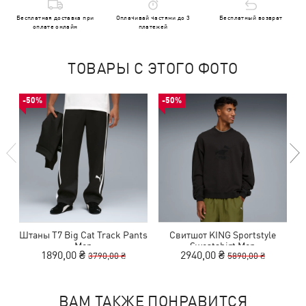
Бесплатная доставка при
Оплачивай частями до 3
Бесплатный возврат
оплате онлайн
платежей
ТОВАРЫ С ЭТОГО ФОТО
-50%
-50%
Штаны T7 Big Cat Track Pants
Свитшот KING Sportstyle
Men
Sweatshirt Men
1890,00 ₴
2940,00 ₴
3790,00 ₴
5890,00 ₴
ВАМ ТАКЖЕ ПОНРАВИТСЯ