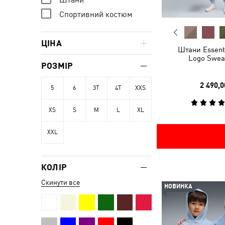
Спортивний костюм
ЦІНА
Штани Essenti
Logo Swea
РОЗМІР
2 490,0
5
6
3T
4T
XXS
XS
S
M
L
XL
XXL
КОЛІР
Скинути все
НОВИНКА