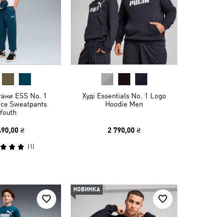
тани ESS No. 1
Худі Essentials No. 1 Logo
ece Sweatpants
Hoodie Men
Youth
490,00 ₴
2 790,00 ₴
(
1
)
НОВИНКА