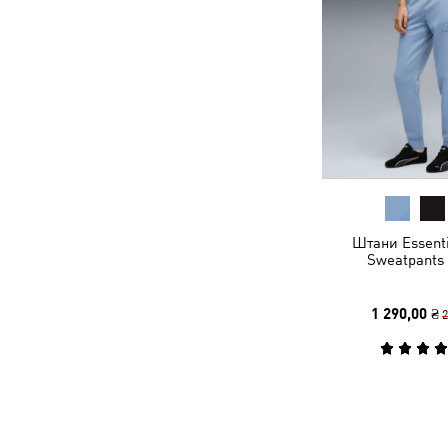
Штани Essenti
Sweatpant
1 290,00 ₴
2