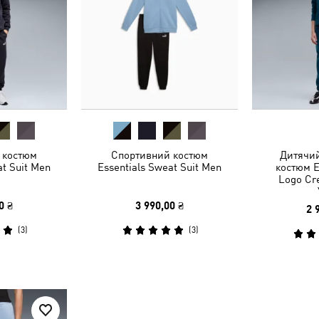
 костюм
Спортивний костюм
Дитячи
at Suit Men
Essentials Sweat Suit Men
костюм E
Logo Cr
0 ₴
3 990,00 ₴
2 
(
3
)
(
3
)