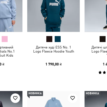
ртивний
Дитяче худі ESS No. 1
Дитячі ш
ials No.1
Logo Fleece Hoodie Youth
Logo Fle
uit Kids
0 ₴
1 790,00 ₴
1 
НОВИНКА
НОВИНКА