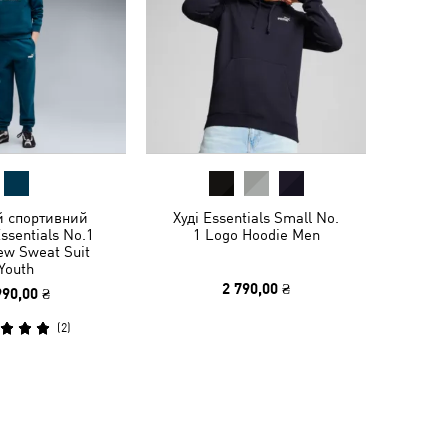
й спортивний
Худі Essentials Small No.
ssentials No.1
1 Logo Hoodie Men
ew Sweat Suit
Youth
2 790,00 ₴
990,00 ₴
(
2
)