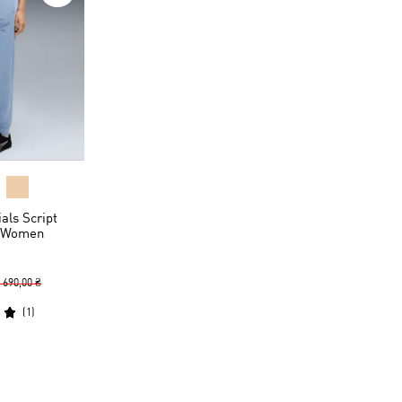
als Script
s Women
 690,00 ₴
(
1
)