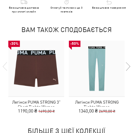
Безкоштовна доставка
Оплачуй частинами до 3
Безкоштовне повернення
при оплаті онлайн
платежів
ВАМ ТАКОЖ СПОДОБАЄТЬСЯ
-30%
-50%
Легінси PUMA STRONG 3"
Легінси PUMA STRONG
Л
Short Tights Women
Tights Women
1190,00 ₴
1340,00 ₴
1690,00 ₴
2690,00 ₴
БІЛЬШЕ З ЦІЄЇ КОЛЕКЦІЇ