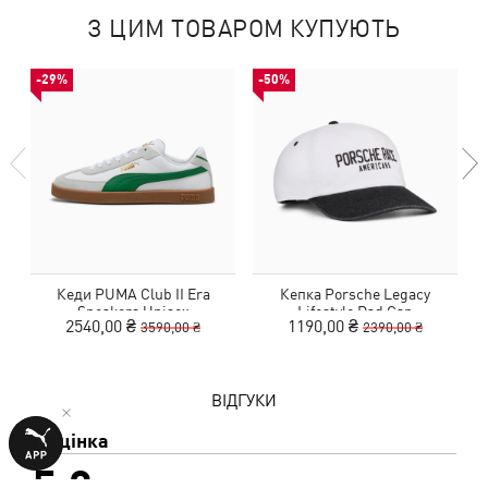
З ЦИМ ТОВАРОМ КУПУЮТЬ
-29%
-50%
Кеди PUMA Club II Era
Кепка Porsche Legacy
Sneakers Unisex
Lifestyle Dad Cap
2540,00 ₴
1190,00 ₴
3590,00 ₴
2390,00 ₴
ВІДГУКИ
1 оцінка
5,0