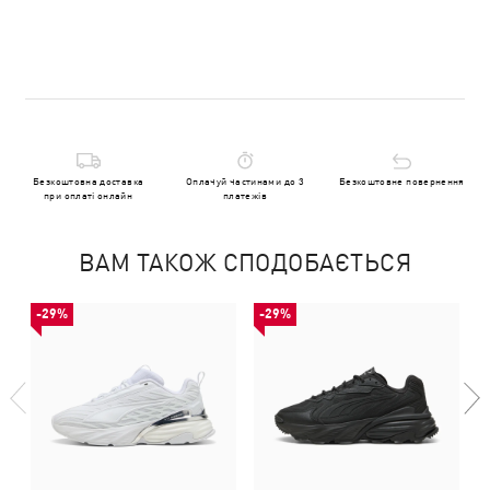
Безкоштовна доставка
Оплачуй частинами до 3
Безкоштовне повернення
при оплаті онлайн
платежів
ВАМ ТАКОЖ СПОДОБАЄТЬСЯ
-29%
-29%