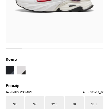
Колір
Розмір
ТАБЛИЦЯ РОЗМІРІВ
Арт.:
309414_02
36
37
37.5
38
38.5