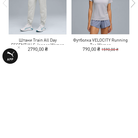
Штани Train All Day
Футболка VELOCITY Running
ESSENTIALS Jogger Women
Tee Women
2790,00 ₴
790,00 ₴
1590,00 ₴
ВІДГУКИ
1 оцінка
4,0
з 5 зірок
НАПИСАТИ ВІДГУК
Показати подробиці