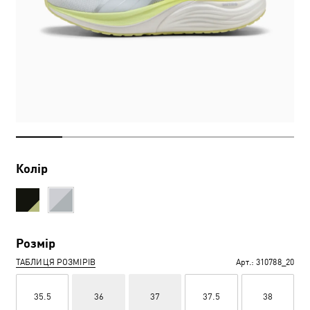
Колір
Розмір
ТАБЛИЦЯ РОЗМІРІВ
Арт.:
310788_20
35.5
36
37
37.5
38