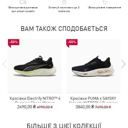
Безкоштовна доставка
Оплачуй частинами до 3
Безкоштовне повернення
при оплаті онлайн
платежів
ВАМ ТАКОЖ СПОДОБАЄТЬСЯ
-50%
-50%
Кросівки Electrify NITRO™ 4
Кросівки PUMA x SAYSKY
Running Shoes Women
Velocity NITRO™ 4 Running
2490,00 ₴
3840,00 ₴
4990,00 ₴
7690,00 ₴
Shoes Women
БІЛЬШЕ З ЦІЄЇ КОЛЕКЦІЇ