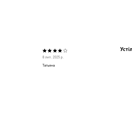
Усті
Оцінено
8 лип. 2025 р.
4
Татьяна
з
5