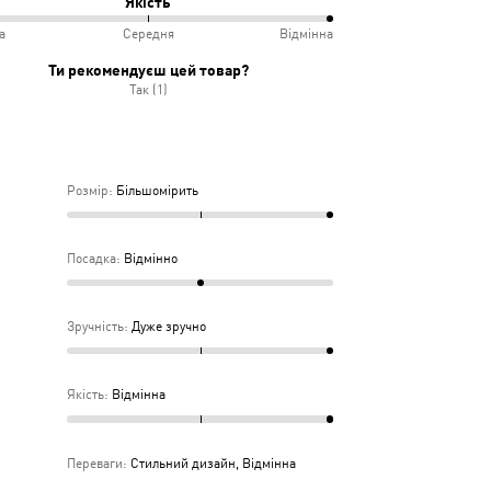
Якість
іру
а
Середня
Відмінна
інно
учно
%
Ти рекомендуєш цей товар?
Так (1)
дньо
ка
дня
Розмір
:
Більшомірить
Посадка
:
Відмінно
Зручність
:
Дуже зручно
Якість
:
Відмінна
Переваги
:
Стильний дизайн, Відмінна