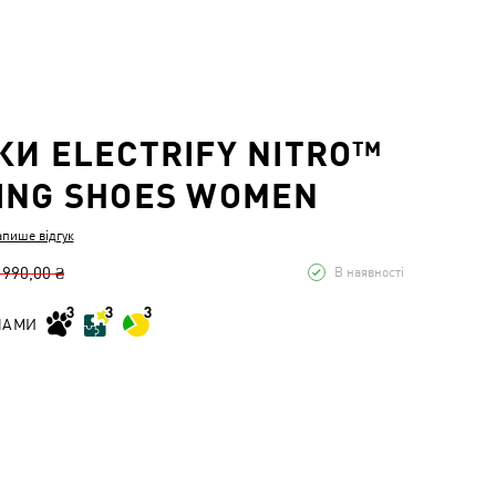
КИ ELECTRIFY NITRO™
ING SHOES WOMEN
апише відгук
 990,00 ₴
В наявності
НАМИ