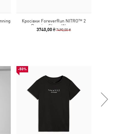
nning
Кросівки ForeverRun NITRO™ 2
Кросівки Fore
Running Shoes Women
Running S
3740,00 ₴
3740,00
7490,00 ₴
-50%
-29%