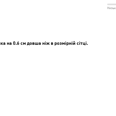
розм
і
між
Низьк
Відм
Незр
100
і
між
Сере
Низь
і
Сере
лка на 0.6 см довша ніж в розмірній сітці.