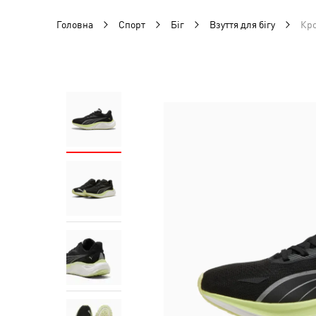
Головна
Спорт
Біг
Взуття для бігу
Кро