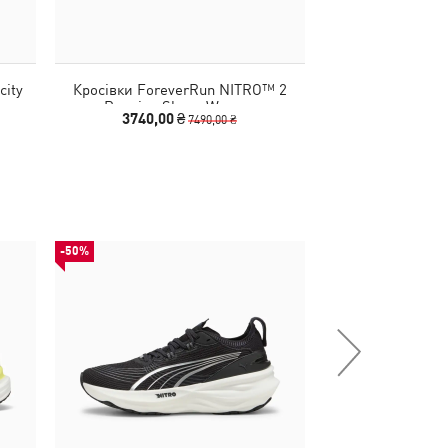
city
Кросівки ForeverRun NITRO™ 2
Кросівки Fore
men
Running Shoes Women
Running S
3740,00 ₴
3740,00
7490,00 ₴
-50%
-50%