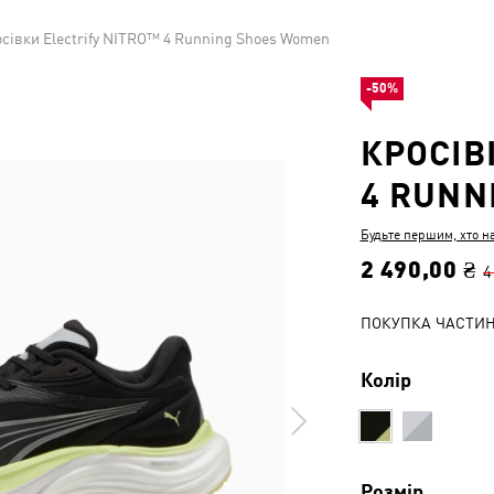
сівки Electrify NITRO™ 4 Running Shoes Women
-50%
КРОСІВ
4 RUNN
Будьте першим, хто н
2 490,00 ₴
4
ПОКУПКА ЧАСТИ
Колір
Розмір