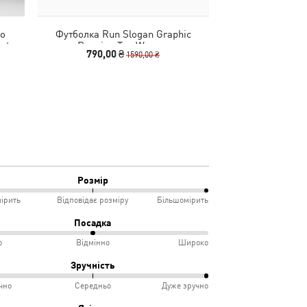
go
Футболка Run Slogan Graphic
Кепка Melo
rts
Running Tee Women
790,00 ₴
1490,00
1590,00 ₴
Розмір
ірить
Відповідає розміру
Більшомірить
%
Посадка
о
Відмінно
Широко
мірить
Зручність
чно
Середньо
Дуже зручно
овідає
ко
%