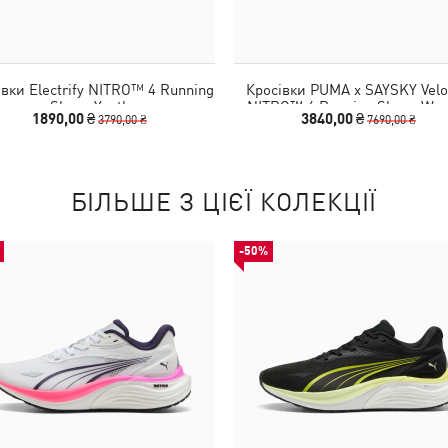
івки Electrify NITRO™ 4 Running
Кросівки PUMA x SAYSKY Velo
Shoes Youth
NITRO™ 4 Running Shoes Wo
1890,00 ₴
3840,00 ₴
3790,00 ₴
7690,00 ₴
БІЛЬШЕ З ЦІЄЇ КОЛЕКЦІЇ
-50%