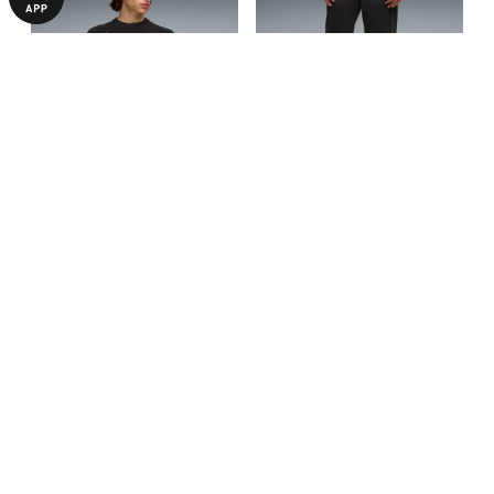
Футболка CLRT 2G Relaxed
Штаны CLRT 2G Sweatpants
Tee Men
Men
2790,00 ₴
5140,00 ₴
3990,00 ₴
7290,00 ₴
С ЭТИМ ТОВАРОМ ПОКУПАЮТ
-29%
-29%