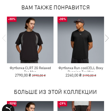
ВАМ ТАКЖЕ ПОНРАВИТСЯ
-30%
-30%
Футболка CLRT 2G Relaxed
Футболка Run coolCELL Boxy
Tee Men
Running Tee Men
2790,00 ₴
2240,00 ₴
3990,00 ₴
3190,00 ₴
БОЛЬШЕ ИЗ ЭТОЙ КОЛЛЕКЦИИ
-30%
-29%