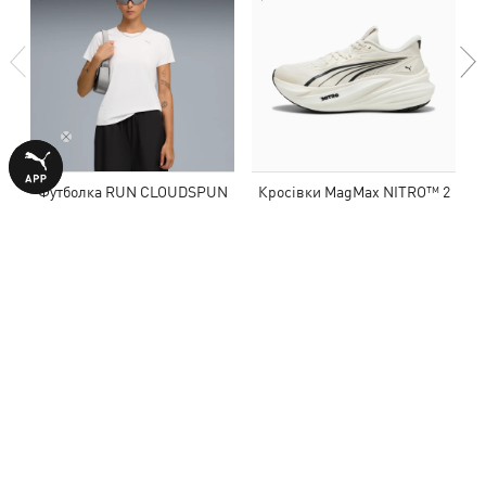
Футболка RUN CLOUDSPUN
Кросівки MagMax NITRO™ 2
Tee Women
Running Shoes Women
1340,00 ₴
4490,00 ₴
2690,00 ₴
8990,00 ₴
ВІДГУКИ
1 оцінка
5,0
з 5 зірок
НАПИСАТИ ВІДГУК