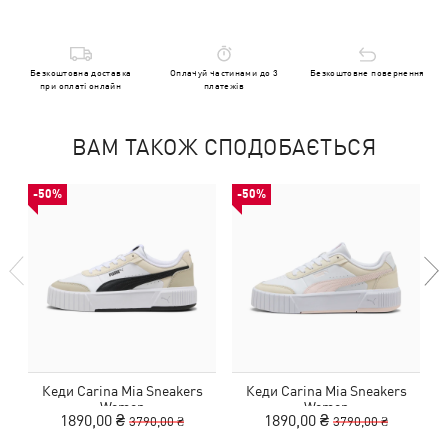
Безкоштовна доставка
Оплачуй частинами до 3
Безкоштовне повернення
при оплаті онлайн
платежів
ВАМ ТАКОЖ СПОДОБАЄТЬСЯ
-50%
-50%
Кеди Carina Mia Sneakers
Кеди Carina Mia Sneakers
Women
Women
1890,00 ₴
1890,00 ₴
3790,00 ₴
3790,00 ₴