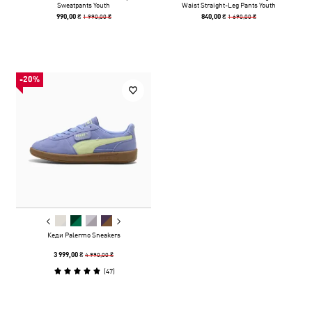
Sweatpants Youth
Waist Straight-Leg Pants Youth
1 990,00 ₴
1 690,00 ₴
990,00 ₴
840,00 ₴
-20%
Кеди Palermo Sneakers
4 990,00 ₴
3 999,00 ₴
(
47
)