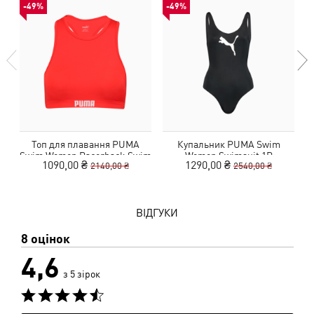
-49%
-49%
Топ для плавання PUMA
Купальник PUMA Swim
Swim Women Racerback Swim
Women Swimsuit 1P
1090,00 ₴
1290,00 ₴
2140,00 ₴
2540,00 ₴
Top
ВІДГУКИ
8 оцінок
4,6
з 5 зірок