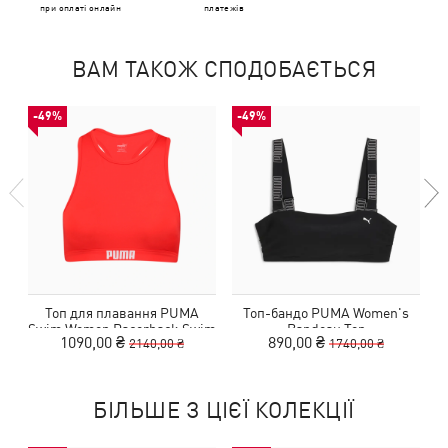
при оплаті онлайн
платежів
ВАМ ТАКОЖ СПОДОБАЄТЬСЯ
-49%
-49%
Топ для плавання PUMA
Топ-бандо PUMA Women's
Swim Women Racerback Swim
Bandeau Top
1090,00 ₴
890,00 ₴
2140,00 ₴
1740,00 ₴
Top
БІЛЬШЕ З ЦІЄЇ КОЛЕКЦІЇ