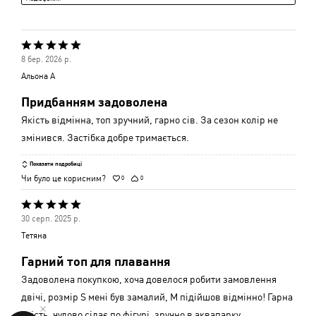
Оцінено
8 бер. 2026 р.
5
Альона А
з
Придбанням задоволена
5
Якість відмінна, топ зручний, гарно сів. За сезон колір не
змінився. Застібка добре тримається.
Показати подробиці
Чи було це корисним?
0
0
Оцінено
30 серп. 2025 р.
5
Тетяна
з
Гарний топ для плавання
5
Задоволена покупкою, хоча довелося робити замовлення
двічі, розмір S мені був замалий, М підійшов відмінно! Гарна
якість, чудово сідає по фігурі, зручно в аквапарку,