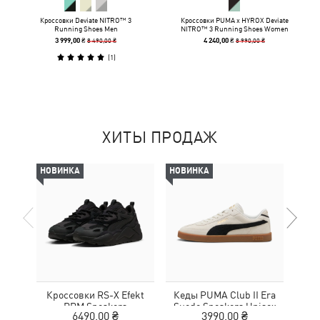
Кроссовки Deviate NITRO™ 3
Кроссовки PUMA x HYROX Deviate
Running Shoes Men
NITRO™ 3 Running Shoes Women
8 490,00 ₴
8 990,00 ₴
3 999,00 ₴
4 240,00 ₴
(
1
)
ХИТЫ ПРОДАЖ
НОВИНКА
НОВИНКА
НОВ
Кроссовки RS-X Efekt
Кеды PUMA Club II Era
Кед
PRM Sneakers
Suede Sneakers Unisex
6490,00 ₴
3990,00 ₴