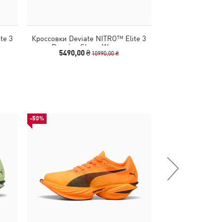
te 3
Кроссовки Deviate NITRO™ Elite 3
Кроссовки Devia
omen
Running Shoes Women
Running S
5490,00 ₴
5490,00 
10990,00 ₴
-50%
НОВИНКА