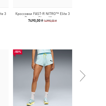
te 3
Кроссовки FAST-R NITRO™ Elite 3
Кроссовки FAST-
Running Shoes Women
Running 
7490,00 ₴
1599
14990,00 ₴
-50%
НОВИНКА