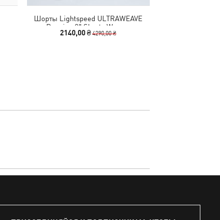
d
Шорты Lightspeed ULTRAWEAVE
Балетки Speedc
Running 2" Shorts Women
Shoes
2140,00 ₴
4490
4290,00 ₴