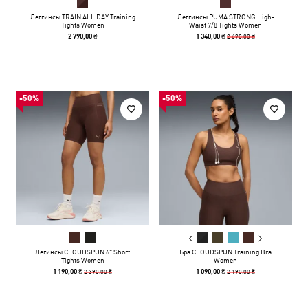
Леггинсы TRAIN ALL DAY Training
Леггинсы PUMA STRONG High-
Tights Women
Waist 7/8 Tights Women
2 690,00 ₴
2 790,00 ₴
1 340,00 ₴
-50%
-50%
Легинсы CLOUDSPUN 6" Short
Бра CLOUDSPUN Training Bra
Tights Women
Women
2 390,00 ₴
2 190,00 ₴
1 190,00 ₴
1 090,00 ₴