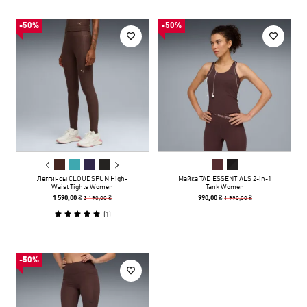
-50%
-50%
Леггинсы CLOUDSPUN High-
Майка TAD ESSENTIALS 2-in-1
Waist Tights Women
Tank Women
3 190,00 ₴
1 990,00 ₴
1 590,00 ₴
990,00 ₴
(
1
)
-50%