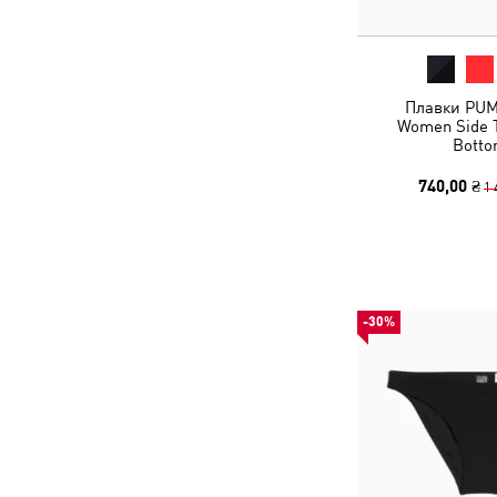
Плавки PU
Women Side T
Bott
740,00 ₴
1 
-30%