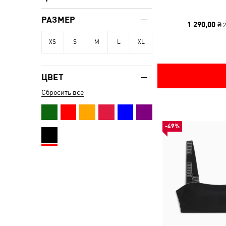
РАЗМЕР
1 290,00 ₴
2
XS
S
M
L
XL
ЦВЕТ
Сбросить все
-49%