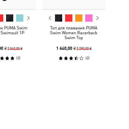
ик PUMA Swim
Топ для плавания PUMA
Swimsuit 1P
Swim Women Racerback
Swim Top
00 ₴
1 640,00 ₴
2 540,00 ₴
2 290,00 ₴
(
2
)
(
2
)