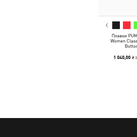
Плавки PU
Women Classi
Bott
1 040,00 ₴
1