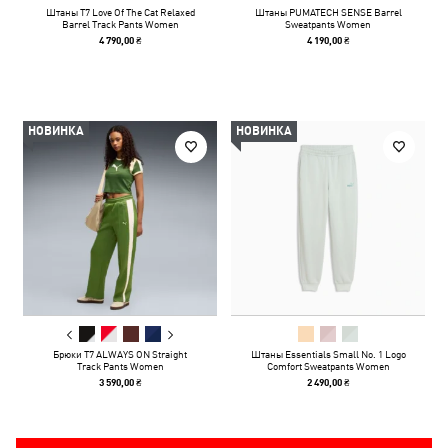
Штаны T7 Love Of The Cat Relaxed
Штаны PUMATECH SENSE Barrel
Barrel Track Pants Women
Sweatpants Women
4 790,00 ₴
4 190,00 ₴
НОВИНКА
НОВИНКА
Брюки T7 ALWAYS ON Straight
Штаны Essentials Small No. 1 Logo
Track Pants Women
Comfort Sweatpants Women
3 590,00 ₴
2 490,00 ₴