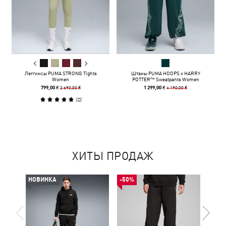
Леггинсы PUMA STRONG Tights
Штаны PUMA HOOPS x HARRY
Women
POTTER™ Sweatpants Women
2 690,00 ₴
4 190,00 ₴
799,00 ₴
1 299,00 ₴
(
2
)
ХИТЫ ПРОДАЖ
НОВИНКА
-50%
НОВ