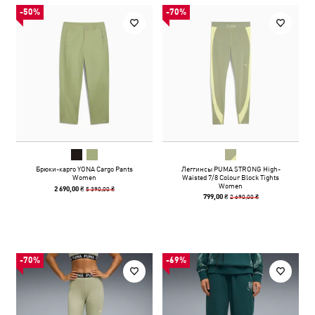
-50%
-70%
Брюки-карго YONA Cargo Pants
Леггинсы PUMA STRONG High-
Women
Waisted 7/8 Colour Block Tights
Women
5 390,00 ₴
2 690,00 ₴
2 690,00 ₴
799,00 ₴
-70%
-69%