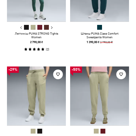
Леггинсы PUMA STRONG Tights
Штаны PUMA Class Comfort
Women
Sweatpants Women
2 790,00 ₴
2 790,00 ₴
1 390,00 ₴
(
2
)
-29%
-50%