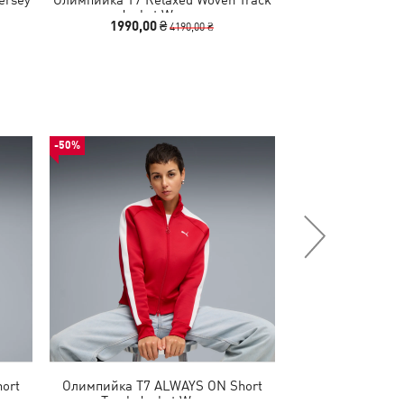
Jacket Women
Track Ja
1990,00 ₴
3990
4190,00 ₴
-50%
-50%
ort
Олимпийка T7 ALWAYS ON Short
Кроссовки Vel
Track Jacket Women
Running S