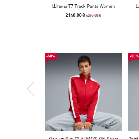
Штаны T7 Track Pants Women
Ш
2140,00 ₴
4290,00 ₴
-50%
-50%
Олимпийка T7 ALWAYS ON Short
Футб