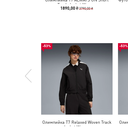
Track Jacket Women
1890,00 ₴
3790,00 ₴
-53%
-53%
Олимпийка T7 Relaxed Woven Track
Олим
Jacket Women