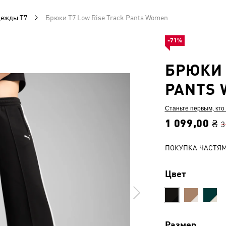
дежды T7
Брюки T7 Low Rise Track Pants Women
-71%
БРЮКИ 
PANTS
Станьте первым, кто
1 099,00 ₴
3
ПОКУПКА ЧАСТЯ
Цвет
Размер