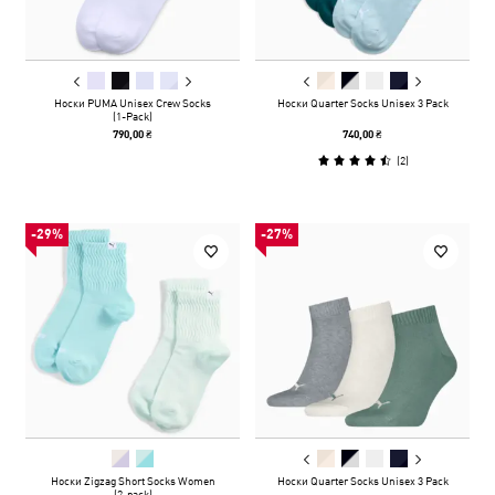
Носки PUMA Unisex Crew Socks
Носки Quarter Socks Unisex 3 Pack
(1-Pack)
790,00 ₴
740,00 ₴
(
2
)
-29%
-27%
Носки Zigzag Short Socks Women
Носки Quarter Socks Unisex 3 Pack
(2-pack)