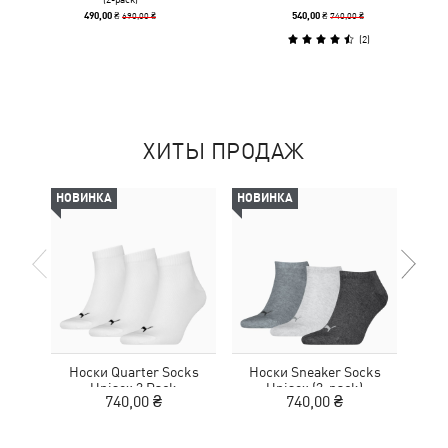
690,00 ₴
740,00 ₴
490,00 ₴
540,00 ₴
(
2
)
ХИТЫ ПРОДАЖ
НОВИНКА
НОВИНКА
НОВ
Носки Quarter Socks
Носки Sneaker Socks
Но
Unisex 3 Pack
Unisex (3-pack)
Sne
740,00 ₴
740,00 ₴