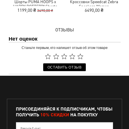
Шорты PUMA HOOPS x
Кроссовки Speedcat Zebra
HARRY POTTER™ Shorts
Sneakers Women
M
1199,00 ₴
6490,00 ₴
3490,00 ₴
Women
ОТЗЫВЫ
Нет оценок
Станьте первым, кто напишет отзыв об этом товаре
ОСТАВИТЬ ОТЗЫВ
ПРИСОЕДИНЯЙСЯ К ПОДПИСЧИКАМ, ЧТОБЫ
ПОЛУЧИТЬ
10% СКИДКИ
НА ПОКУПКУ
Введите E-mail