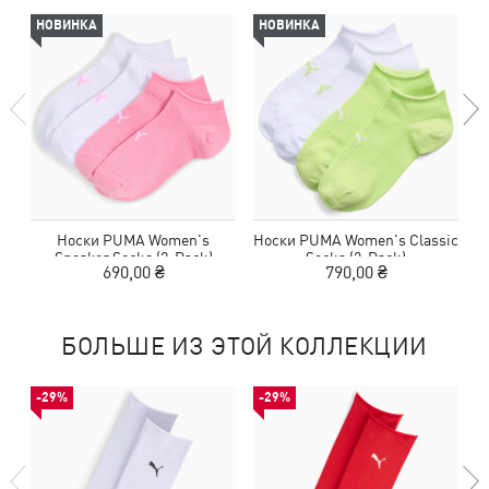
НОВИНКА
НОВИНКА
Носки PUMA Women's
Носки PUMA Women's Classic
Н
Sneaker Socks (2-Pack)
Socks (2-Pack)
690,00 ₴
790,00 ₴
БОЛЬШЕ ИЗ ЭТОЙ КОЛЛЕКЦИИ
-29%
-29%