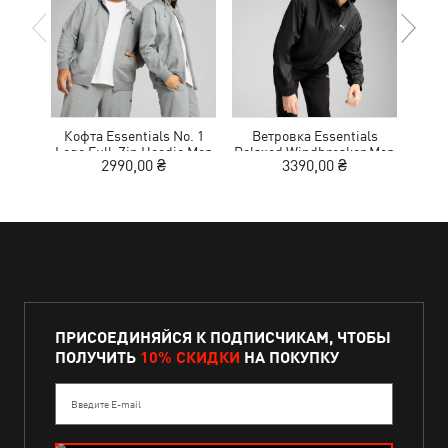
Кофта Essentials No. 1
Ветровка Essentials
Коф
Logo Full-Zip Hoodie Men
Relaxed Windbreaker Men
Logo
2990,00 ₴
3390,00 ₴
ПРИСОЕДИНЯЙСЯ К ПОДПИСЧИКАМ, ЧТОБЫ
ПОЛУЧИТЬ
10% СКИДКИ
НА ПОКУПКУ
Введите E-mail