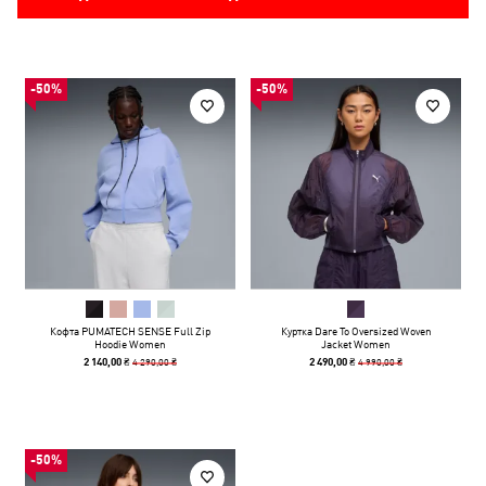
-50%
-50%
Кофта PUMATECH SENSE Full Zip
Куртка Dare To Oversized Woven
Hoodie Women
Jacket Women
4 290,00 ₴
4 990,00 ₴
2 140,00 ₴
2 490,00 ₴
-50%