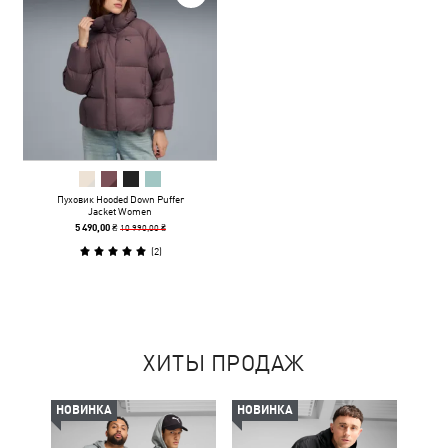
Пуховик Hooded Down Puffer
Jacket Women
10 990,00 ₴
5 490,00 ₴
(
2
)
ХИТЫ ПРОДАЖ
НОВИНКА
НОВИНКА
НОВ