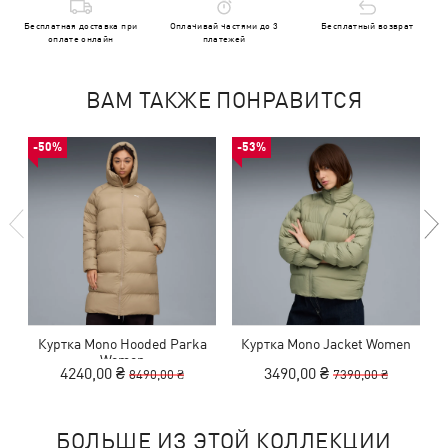
Бесплатная доставка при
Оплачивай частями до 3
Бесплатный возврат
оплате онлайн
платежей
ВАМ ТАКЖЕ ПОНРАВИТСЯ
-50%
-53%
Куртка Mono Hooded Parka
Куртка Mono Jacket Women
Women
4240,00 ₴
3490,00 ₴
8490,00 ₴
7390,00 ₴
БОЛЬШЕ ИЗ ЭТОЙ КОЛЛЕКЦИИ