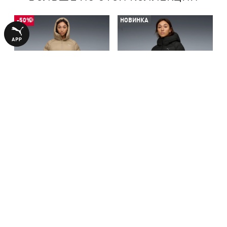
-50%
НОВИНКА
Куртка Mono Hooded Parka
Куртка Mono Hooded Jacket
Women
Women
4240,00 ₴
7990,00 ₴
8490,00 ₴
С ЭТИМ ТОВАРОМ ПОКУПАЮТ
-50%
-50%