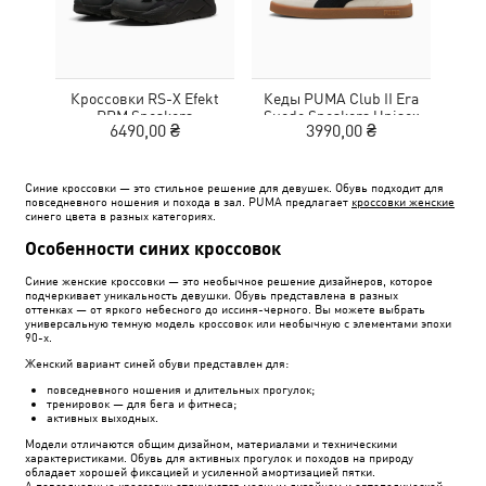
Кроссовки RS-X Efekt
Кеды PUMA Club II Era
Кед
PRM Sneakers
Suede Sneakers Unisex
6490,00 ₴
3990,00 ₴
Синие кроссовки — это стильное решение для девушек. Обувь подходит для
повседневного ношения и похода в зал. PUMA предлагает
кроссовки женские
синего цвета в разных категориях.
Особенности синих кроссовок
Синие женские кроссовки — это необычное решение дизайнеров, которое
подчеркивает уникальность девушки. Обувь представлена в разных
оттенках — от яркого небесного до иссиня-черного. Вы можете выбрать
универсальную темную модель кроссовок или необычную с элементами эпохи
90-х.
Женский вариант синей обуви представлен для:
повседневного ношения и длительных прогулок;
тренировок — для бега и фитнеса;
активных выходных.
Модели отличаются общим дизайном, материалами и техническими
характеристиками. Обувь для активных прогулок и походов на природу
обладает хорошей фиксацией и усиленной амортизацией пятки.
А повседневные кроссовки отличаются модным дизайном и ортопедической