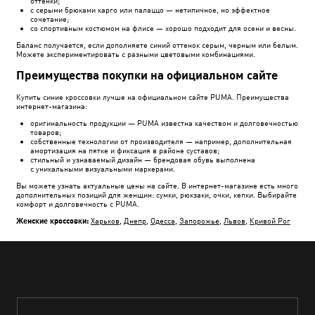
оттенки;
с серыми брюками карго или палаццо — нетипичное, но эффектное
сочетание;
со спортивным костюмом на флисе — хорошо подходит для осени и весны.
Баланс получается, если дополняете синий оттенок серым, черным или белым.
Можете экспериментировать с разными цветовыми комбинациями.
Преимущества покупки на официальном сайте
Купить синие кроссовки лучше на официальном сайте PUMA. Преимущества
интернет-магазина:
оригинальность продукции — PUMA известна качеством и долговечностью
товаров;
собственные технологии от производителя — например, дополнительная
амортизация на пятке и фиксация в районе суставов;
стильный и узнаваемый дизайн — брендовая обувь выполнена
с уникальными визуальными маркерами.
Вы можете узнать актуальные цены на сайте. В интернет-магазине есть много
дополнительных позиций для женщин: сумки, рюкзаки, очки, кепки. Выбирайте
комфорт и долговечность с PUMA.
Женские кроссовки:
Харьков
,
Днепр
,
Одесса
,
Запорожье
,
Львов
,
Кривой Рог