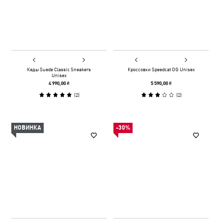
Кеды Suede Classic Sneakers
Кроссовки Speedcat OG Unisex
Unisex
4 990,00 ₴
5 590,00 ₴
(
2
)
(
2
)
НОВИНКА
-30%