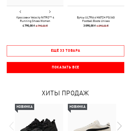
Кроссовки Velocity NITRO™ 4
Бутсы ULTRA 6 MATCH FG/AG
Running Shoes Women
Football Boots Unisex
6 790,00 ₴
4 390,00 ₴
4 790,00 ₴
3 090,00 ₴
ЕЩЁ 33 ТОВАРА
ПОКАЗАТЬ ВСЕ
ХИТЫ ПРОДАЖ
НОВИНКА
НОВИНКА
НОВ