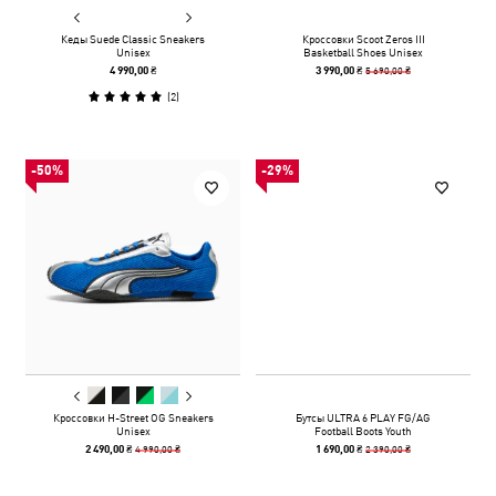
Кеды Suede Classic Sneakers
Кроссовки Scoot Zeros III
Unisex
Basketball Shoes Unisex
5 690,00 ₴
4 990,00 ₴
3 990,00 ₴
(
2
)
-50%
-29%
Кроссовки H-Street OG Sneakers
Бутсы ULTRA 6 PLAY FG/AG
Unisex
Football Boots Youth
4 990,00 ₴
2 390,00 ₴
2 490,00 ₴
1 690,00 ₴