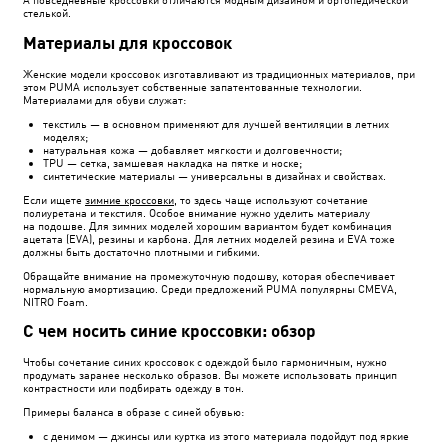
стелькой.
Материалы для кроссовок
Женские модели кроссовок изготавливают из традиционных материалов, при
этом PUMA использует собственные запатентованные технологии.
Материалами для обуви служат:
текстиль — в основном применяют для лучшей вентиляции в летних
моделях;
натуральная кожа — добавляет мягкости и долговечности;
TPU — сетка, замшевая накладка на пятке и носке;
синтетические материалы — универсальны в дизайнах и свойствах.
Если ищете
зимние кроссовки
, то здесь чаще используют сочетание
полиуретана и текстиля. Особое внимание нужно уделить материалу
на подошве. Для зимних моделей хорошим вариантом будет комбинация
ацетата (EVA), резины и карбона. Для летних моделей резина и EVA тоже
должны быть достаточно плотными и гибкими.
Обращайте внимание на промежуточную подошву, которая обеспечивает
нормальную амортизацию. Среди предложений PUMA популярны CMEVA,
NITRO Foam.
С чем носить синие кроссовки: обзор
Чтобы сочетание синих кроссовок с одеждой было гармоничным, нужно
продумать заранее несколько образов. Вы можете использовать принцип
контрастности или подбирать одежду в тон.
Примеры баланса в образе с синей обувью:
с денимом — джинсы или куртка из этого материала подойдут под яркие